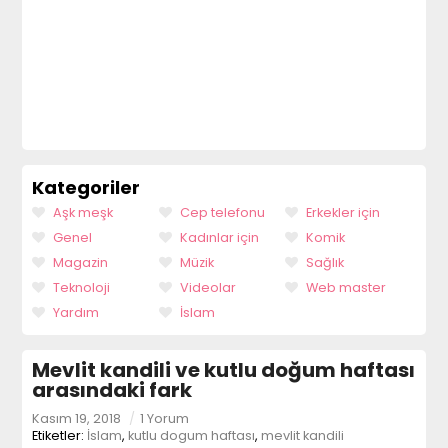
Kategoriler
Aşk meşk
Cep telefonu
Erkekler için
Genel
Kadınlar için
Komik
Magazin
Müzik
Sağlık
Teknoloji
Videolar
Web master
Yardım
İslam
Mevlit kandili ve kutlu doğum haftası
arasındaki fark
Kasım 19, 2018
/
1 Yorum
Etiketler:
İslam
,
kutlu dogum haftası
,
mevlit kandili