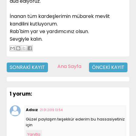
dua ediyoruz.
İnanan tüm kardeşlerimin mübarek mevlit
kandilini kutluyorum.
Rab'bim yar ve yardımcınız olsun.
Sevgiyle kalın.
Ana Sayfa
SONRAKI KAYIT
ÖNCEKI KAYIT
1 yorum:
Adsız
21.01.2019 13:54
Güzel paylaşım teşekkür ederim bu hassasiyetiniz
için
Yanıtla