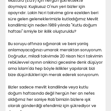
Mustafa (s.a.v) için hergün şükretsekte
doymayız. Kuşkusuz O'nun yeri bizler için
apayrıdır. Lakin hicri takvime göre ezelden beri
süre gelen geleneklerimizle kutladığımız Mevlit
kandilimiz için neden 1989 yılında "Kutlu doğum
haftası" ismiyle bir ikilik oluşturuldu?
Bu soruyu affınıza sığınarak ve beni yanlış
anlamayacağınızı umarak meraktan soruyorum.
Doğrudur, miladi takvimde 20 nisan hicri takvimin
rebiülevvel ayının onikinci gecesine denk düşüyor
ama İslam'da hep böyle ikilikler yapılarak bizi
bize düşürdükleri için merak ederek soruyorum.
Bizler sadece mevlit kandilinde veya kutlu
doğum haftasında değil hergün her an nefes
aldığımız her saniye Rab'bimizin bizlere ışık
olarak gönderdiği efendimiz için şükrediyor ve