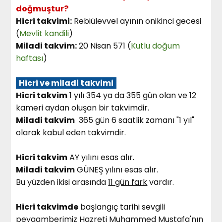
doğmuştur?
Hicri takvimi:
Rebiülevvel ayının onikinci gecesi
(
Mevlit kandili
)
Miladi takvim:
20 Nisan 571 (
Kutlu doğum
haftası
)
Hicri ve miladi takvimi
Hicri takvim
1 yılı 354 ya da 355 gün olan ve 12
kameri aydan oluşan bir takvimdir.
Miladi takvim
365 gün 6 saatlik zamanı "1 yıl"
olarak kabul eden takvimdir.
Hicri takvim
AY yılını esas alır.
Miladi takvim
GÜNEŞ yılını esas alır.
Bu yüzden ikisi arasında
11 gün fark
vardır.
Hicri takvimde
başlangıç tarihi sevgili
peygamberimiz Hazreti Muhammed Mustafa'nın