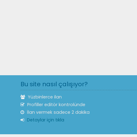
Bu site nasıl çalışıyor?
Yüzbinlerce ilan
Profiller editör kontrolünde
İlan vermek sadece 2 dakika
Detaylar için tıkla