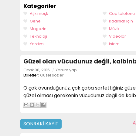
Kategoriler
Aşk meşk
Cep telefonu
Genel
Kadınlar için
Magazin
Müzik
Teknoloji
Videolar
Yardım
İslam
Güzel olan vücudunuz değil, kalbiniz
Ocak 08, 2015
/
Yorum yap
Etiketler:
Güzel sözler
O çok övündüğünüz, çok çaba sarfettiğiniz güze
güzel olması gerekenin vücudunuz değil de kalbi
A
SONRAKI KAYIT