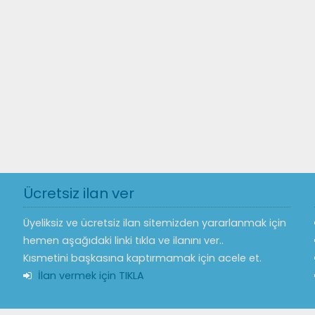
Ücretsiz ilan ver
Üyeliksiz ve ücretsiz ilan sitemizden yararlanmak için
hemen aşağıdaki linki tıkla ve ilanını ver..
Kısmetini başkasına kaptırmamak için acele et.
İlan vermek için TIKLA