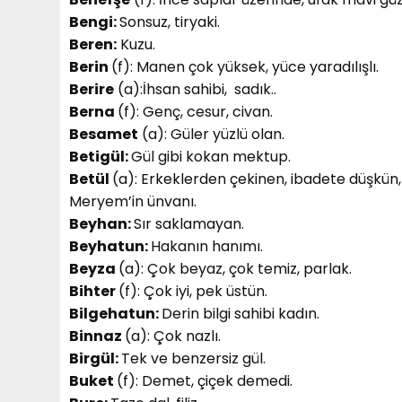
Bengi:
Sonsuz, tiryaki.
Beren:
Kuzu.
Berin
(f): Manen çok yüksek, yüce yaradılışlı.
Berire
(a):İhsan sahibi, sadık..
Berna
(f): Genç, cesur, civan.
Besamet
(a): Güler yüzlü olan.
Betigül:
Gül gibi kokan mektup.
Betül
(a): Erkeklerden çekinen, ibadete düşkün,
Meryem’in ünvanı.
Beyhan:
Sır saklamayan.
Beyhatun:
Hakanın hanımı.
Beyza
(a): Çok beyaz, çok temiz, parlak.
Bihter
(f): Çok iyi, pek üstün.
Bilgehatun:
Derin bilgi sahibi kadın.
Binnaz
(a): Çok nazlı.
Birgül:
Tek ve benzersiz gül.
Buket
(f): Demet, çiçek demedi.