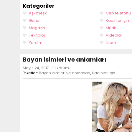
Kategoriler
Aşk meşk
Cep telefonu
Genel
Kadınlar için
Magazin
Müzik
Teknoloji
Videolar
Yardım
İslam
Bayan isimleri ve anlamları
Mayıs 24, 2017
/
1 Yorum
Etiketler:
Bayan isimleri ve anlamları
,
Kadınlar için