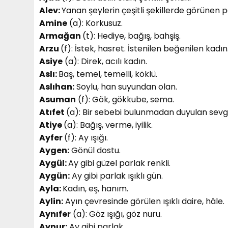
Alev:
Yanan şeylerin çeşitli şekillerde görünen parl
Amine
(a): Korkusuz.
Armağan
(t): Hediye, bağış, bahşiş.
Arzu
(f): İstek, hasret. İstenilen beğenilen kadın
Asiye
(a): Direk, acılı kadın.
Aslı:
Baş, temel, temelli, köklü.
Aslıhan:
Soylu, han suyundan olan.
Asuman
(f): Gök, gökkube, sema.
Atıfet
(a): Bir sebebi bulunmadan duyulan sevg
Atiye
(a): Bağış, verme, iyilik.
Ayfer
(f): Ay ışığı.
Aygen:
Gönül dostu.
Aygül:
Ay gibi güzel parlak renkli.
Aygün:
Ay gibi parlak ışıklı gün.
Ayla:
Kadın, eş, hanım.
Aylin:
Ayın çevresinde görülen ışıklı daire, hâle.
Aynıfer
(a): Göz ışığı, göz nuru.
Aynur:
Ay gibi parlak.