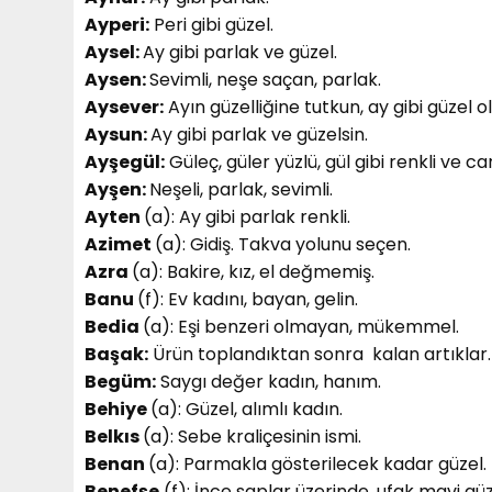
Ayperi:
Peri gibi güzel.
Aysel:
Ay gibi parlak ve güzel.
Aysen:
Sevimli, neşe saçan, parlak.
Aysever:
Ayın güzelliğine tutkun, ay gibi güzel o
Aysun:
Ay gibi parlak ve güzelsin.
Ayşegül:
Güleç, güler yüzlü, gül gibi renkli ve can
Ayşen:
Neşeli, parlak, sevimli.
Ayten
(a): Ay gibi parlak renkli.
Azimet
(a): Gidiş. Takva yolunu seçen.
Azra
(a): Bakire, kız, el değmemiş.
Banu
(f): Ev kadını, bayan, gelin.
Bedia
(a): Eşi benzeri olmayan, mükemmel.
Başak:
Ürün toplandıktan sonra kalan artıklar.
Begüm:
Saygı değer kadın, hanım.
Behiye
(a): Güzel, alımlı kadın.
Belkıs
(a): Sebe kraliçesinin ismi.
Benan
(a): Parmakla gösterilecek kadar güzel.
Benefşe
(f): İnce saplar üzerinde, ufak mavi güz