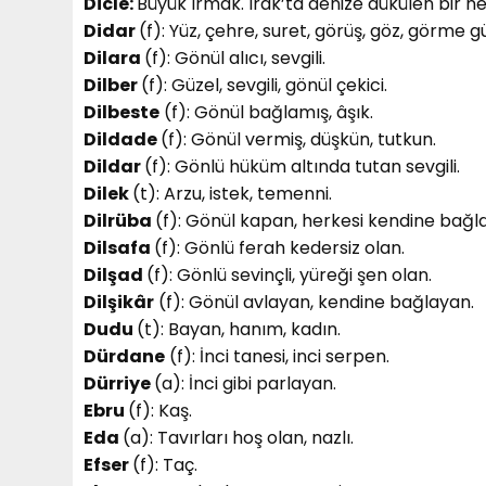
Dicle:
Büyük ırmak. Irak’ta denize dükülen bir ne
Didar
(f): Yüz, çehre, suret, görüş, göz, görme g
Dilara
(f): Gönül alıcı, sevgili.
Dilber
(f): Güzel, sevgili, gönül çekici.
Dilbeste
(f): Gönül bağlamış, âşık.
Dildade
(f): Gönül vermiş, düşkün, tutkun.
Dildar
(f): Gönlü hüküm altında tutan sevgili.
Dilek
(t): Arzu, istek, temenni.
Dilrüba
(f): Gönül kapan, herkesi kendine bağl
Dilsafa
(f): Gönlü ferah kedersiz olan.
Dilşad
(f): Gönlü sevinçli, yüreği şen olan.
Dilşikâr
(f): Gönül avlayan, kendine bağlayan.
Dudu
(t): Bayan, hanım, kadın.
Dürdane
(f): İnci tanesi, inci serpen.
Dürriye
(a): İnci gibi parlayan.
Ebru
(f): Kaş.
Eda
(a): Tavırları hoş olan, nazlı.
Efser
(f): Taç.