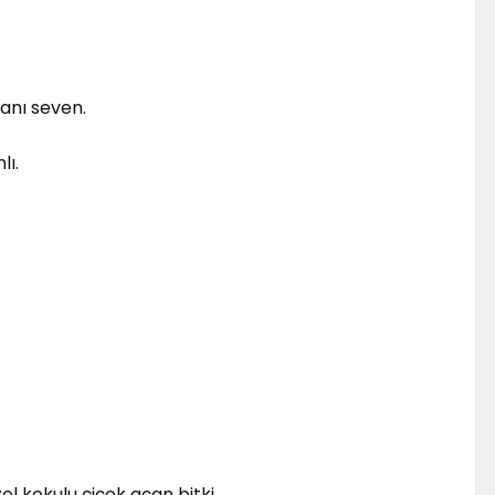
lanı seven.
lı.
el kokulu çiçek açan bitki.