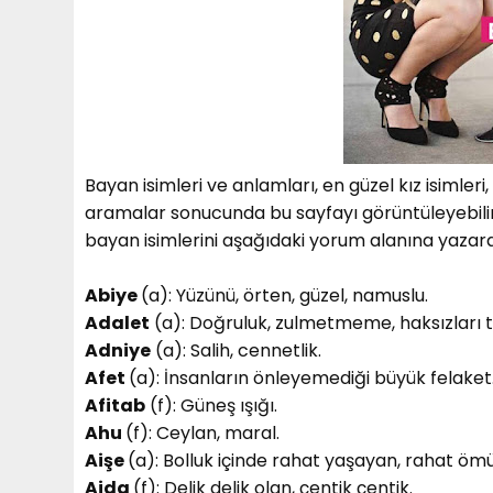
Bayan isimleri ve anlamları, en güzel kız isimleri,
aramalar sonucunda bu sayfayı görüntüleyebilirs
bayan isimlerini aşağıdaki yorum alanına yazarak
Abiye
(a): Yüzünü, örten, güzel, namuslu.
Adalet
(a): Doğruluk, zulmetmeme, haksızları t
Adniye
(a): Salih, cennetlik.
Afet
(a): İnsanların önleyemediği büyük felaket
Afitab
(f): Güneş ışığı.
Ahu
(f): Ceylan, maral.
Aişe
(a): Bolluk içinde rahat yaşayan, rahat ömü
Ajda
(f): Delik delik olan, çentik çentik.