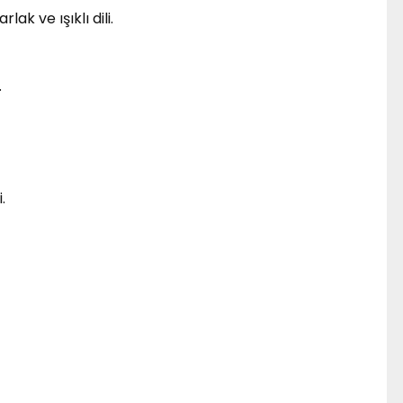
ak ve ışıklı dili.
.
i.