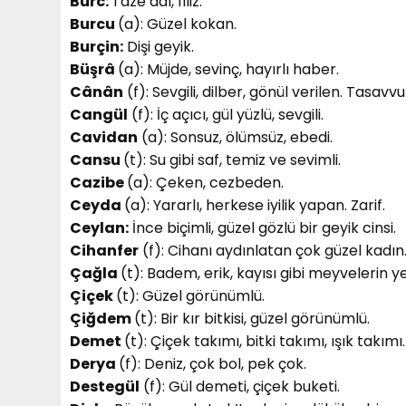
Burc:
Taze dal, filiz.
Burcu
(a): Güzel kokan.
Burçin:
Dişi geyik.
Büşrâ
(a): Müjde, sevinç, hayırlı haber.
Cânân
(f): Sevgili, dilber, gönül verilen. Tasavvu
Cangül
(f): İç açıcı, gül yüzlü, sevgili.
Cavidan
(a): Sonsuz, ölümsüz, ebedi.
Cansu
(t): Su gibi saf, temiz ve sevimli.
Cazibe
(a): Çeken, cezbeden.
Ceyda
(a): Yararlı, herkese iyilik yapan. Zarif.
Ceylan:
İnce biçimli, güzel gözlü bir geyik cinsi.
Cihanfer
(f): Cihanı aydınlatan çok güzel kadın
Çağla
(t): Badem, erik, kayısı gibi meyvelerin ye
Çiçek
(t): Güzel görünümlü.
Çiğdem
(t): Bir kır bitkisi, güzel görünümlü.
Demet
(t): Çiçek takımı, bitki takımı, ışık takımı.
Derya
(f): Deniz, çok bol, pek çok.
Destegül
(f): Gül demeti, çiçek buketi.